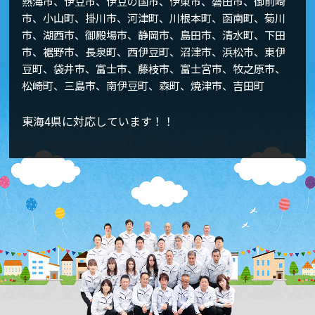
熱海市、伊豆市、伊豆の国市、伊東市、磐田市、御前崎
市、小山町、掛川市、河津町、川根本町、函南町、菊川
市、湖西市、御殿場市、静岡市、島田市、清水町、下田
市、裾野市、長泉町、西伊豆町、沼津市、浜松市、東伊
豆町、袋井市、富士市、藤枝市、富士宮市、牧之原市、
松崎町、三島市、南伊豆町、森町、焼津市、吉田町
東海4県に対応しています！！