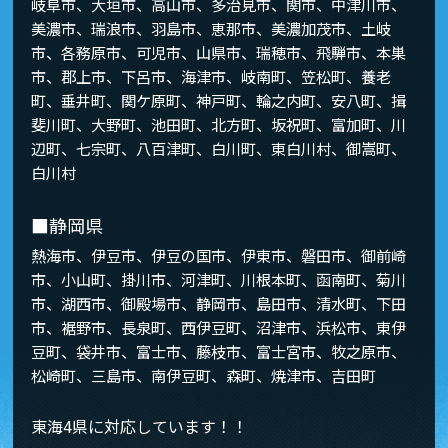
岐阜市、大垣市、高山市、多治見市、関市、中津川市、
美濃市、瑞浪市、羽島市、恵那市、美濃加茂市、土岐
市、各務原市、可児市、山県市、瑞穂市、飛騨市、本巣
市、郡上市、下呂市、海津市、岐南町、笠松町、養老
町、垂井町、関ケ原町、神戸町、輪之内町、安八町、揖
斐川町、大野町、池田町、北方町、坂祝町、富加町、川
辺町、七宗町、八百津町、白川町、東白川村、御嵩町、
白川村
■静岡県
熱海市、伊豆市、伊豆の国市、伊東市、磐田市、御前崎
市、小山町、掛川市、河津町、川根本町、函南町、菊川
市、湖西市、御殿場市、静岡市、島田市、清水町、下田
市、裾野市、長泉町、西伊豆町、沼津市、浜松市、東伊
豆町、袋井市、富士市、藤枝市、富士宮市、牧之原市、
松崎町、三島市、南伊豆町、森町、焼津市、吉田町
東海4県に対応しています！！