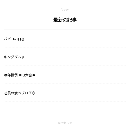
New
最新の記事
パピコの日🍨
キングダム🫅
毎年恒例BBQ大会🥩
社長の食べブログ😋
Archive