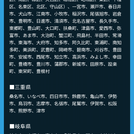
区、名東区、北区、守山区）、一宮市、瀬戸市、春日井
市、犬山市、江南市、小牧市、稲沢市、尾張旭市、岩倉
市、豊明市、日進市、清須市、北名古屋市、長久手市、
東郷町、豊山町、大口町、扶桑町、津島市、愛西市、弥
富市、あま市、大治町、蟹江町、飛島村、半田市、常滑
市、東海市、大府市、知多市、阿久比町、東浦町、南知
多町、美浜町、武豊町、岡崎市、碧南市、刈谷市、豊田
市、安城市、西尾市、知立市、高浜市、みよし市、幸田
町、豊橋市、豊川市、蒲郡市、新城市、田原市、設楽
町、東栄町、豊根村
■三重県
桑名市、いなべ市、四日市市、鈴鹿市、亀山市、伊勢
市、鳥羽市、志摩市、名張市、尾鷲市、伊賀市、松阪
市、熊野市、津市
■岐阜県