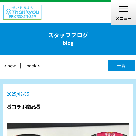
スタッフブログ
blog
一覧
< new
back >
2025/02/05
🍜コラボ商品🍜