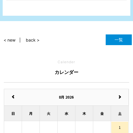
一覧
< new
back >
Calender
カレンダー
8月 2026
日
月
火
水
木
金
土
1