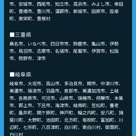
市、安城市、西尾市、知立市、高浜市、みよし市、幸田
町、豊橋市、豊川市、蒲郡市、新城市、田原市、設楽
町、東栄町、豊根村
■三重県
桑名市、いなべ市、四日市市、鈴鹿市、亀山市、伊勢
市、鳥羽市、志摩市、名張市、尾鷲市、伊賀市、松阪
市、熊野市、津市
■岐阜県
岐阜市、大垣市、高山市、多治見市、関市、中津川市、
美濃市、瑞浪市、羽島市、恵那市、美濃加茂市、土岐
市、各務原市、可児市、山県市、瑞穂市、飛騨市、本巣
市、郡上市、下呂市、海津市、岐南町、笠松町、養老
町、垂井町、関ケ原町、神戸町、輪之内町、安八町、揖
斐川町、大野町、池田町、北方町、坂祝町、富加町、川
辺町、七宗町、八百津町、白川町、東白川村、御嵩町、
白川村