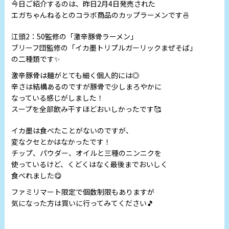
今日ご紹介するのは、昨日2月4日発売された
エガちゃんねるとのコラボ商品のカップラーメンです🍜
江頭2：50監修の「激辛豚骨ラーメン」
ブリーフ団監修の「イカ墨トリプルガーリックまぜそば」
の二種類です✨
激辛豚骨は麺がとても細く個人的には◎
辛さは結構あるのですが豚骨で少しまろやかに
なっている感じがしました！
スープを全部飲み干すほどおいしかったです🥰
イカ墨は食べたことがないのですが、
変なクセとかはなかったです！
チップ、パウダー、オイルと三種のニンニクを
使っているけど、くどくはなく最後までおいしく
食べれました😋
ファミリマート限定で個数制限もありますが
気になった方は買いに行ってみてください🎵