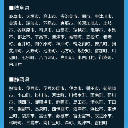
■岐阜県
岐阜市、大垣市、高山市、多治見市、関市、中津川市、
美濃市、瑞浪市、羽島市、恵那市、美濃加茂市、土岐
市、各務原市、可児市、山県市、瑞穂市、飛騨市、本巣
市、郡上市、下呂市、海津市、岐南町、笠松町、養老
町、垂井町、関ケ原町、神戸町、輪之内町、安八町、揖
斐川町、大野町、池田町、北方町、坂祝町、富加町、川
辺町、七宗町、八百津町、白川町、東白川村、御嵩町、
白川村
■静岡県
熱海市、伊豆市、伊豆の国市、伊東市、磐田市、御前崎
市、小山町、掛川市、河津町、川根本町、函南町、菊川
市、湖西市、御殿場市、静岡市、島田市、清水町、下田
市、裾野市、長泉町、西伊豆町、沼津市、浜松市、東伊
豆町、袋井市、富士市、藤枝市、富士宮市、牧之原市、
松崎町、三島市、南伊豆町、森町、焼津市、吉田町