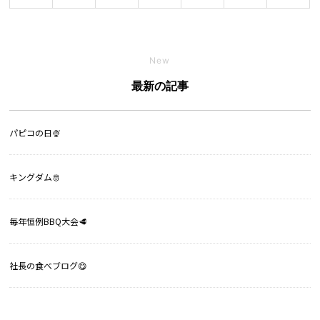
New
最新の記事
パピコの日🍨
キングダム🫅
毎年恒例BBQ大会🥩
社長の食べブログ😋