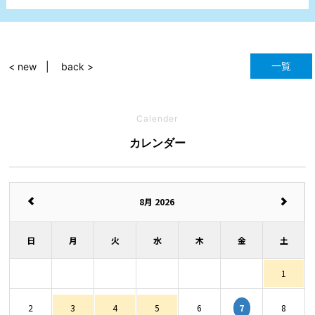
一覧
< new
back >
Calender
カレンダー
8月 2026
日
月
火
水
木
金
土
1
7
2
3
4
5
6
8