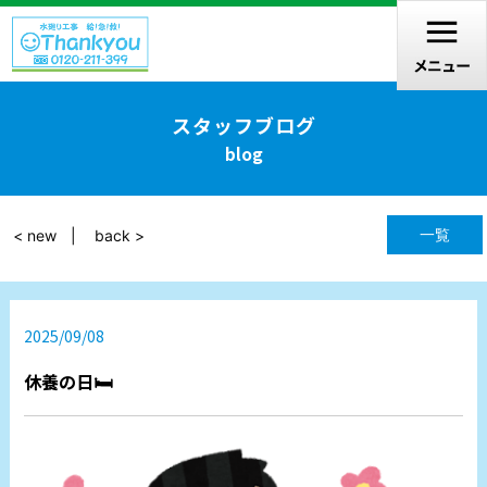
スタッフブログ
blog
一覧
< new
back >
2025/09/08
休養の日🛏