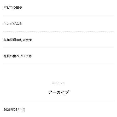
パピコの日🍨
キングダム🫅
毎年恒例BBQ大会🥩
社長の食べブログ😋
Archive
アーカイブ
2026年08月 (4)