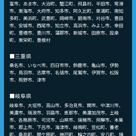
富市、あま市、大治町、蟹江町、飛島村、半田市、常滑
市、東海市、大府市、知多市、阿久比町、東浦町、南知
多町、美浜町、武豊町、岡崎市、碧南市、刈谷市、豊田
市、安城市、西尾市、知立市、高浜市、みよし市、幸田
町、豊橋市、豊川市、蒲郡市、新城市、田原市、設楽
町、東栄町、豊根村
■三重県
桑名市、いなべ市、四日市市、鈴鹿市、亀山市、伊勢
市、鳥羽市、志摩市、名張市、尾鷲市、伊賀市、松阪
市、熊野市、津市
■岐阜県
岐阜市、大垣市、高山市、多治見市、関市、中津川市、
美濃市、瑞浪市、羽島市、恵那市、美濃加茂市、土岐
市、各務原市、可児市、山県市、瑞穂市、飛騨市、本巣
市、郡上市、下呂市、海津市、岐南町、笠松町、養老
町、垂井町、関ケ原町、神戸町、輪之内町、安八町、揖