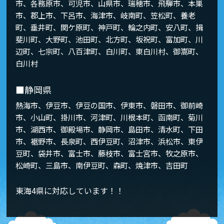
市、各務原市、可児市、山県市、瑞穂市、飛騨市、本巣
市、郡上市、下呂市、海津市、岐南町、笠松町、養老
町、垂井町、関ケ原町、神戸町、輪之内町、安八町、揖
斐川町、大野町、池田町、北方町、坂祝町、富加町、川
辺町、七宗町、八百津町、白川町、東白川村、御嵩町、
白川村
■静岡県
熱海市、伊豆市、伊豆の国市、伊東市、磐田市、御前崎
市、小山町、掛川市、河津町、川根本町、函南町、菊川
市、湖西市、御殿場市、静岡市、島田市、清水町、下田
市、裾野市、長泉町、西伊豆町、沼津市、浜松市、東伊
豆町、袋井市、富士市、藤枝市、富士宮市、牧之原市、
松崎町、三島市、南伊豆町、森町、焼津市、吉田町
東海4県に対応しています！！