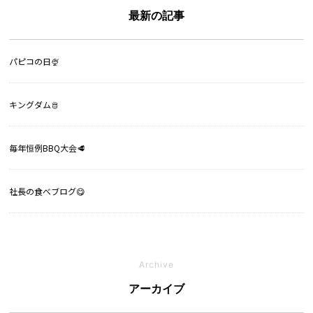
最新の記事
パピコの日🍨
キングダム🫅
毎年恒例BBQ大会🥩
社長の食べブログ😋
Archive
アーカイブ