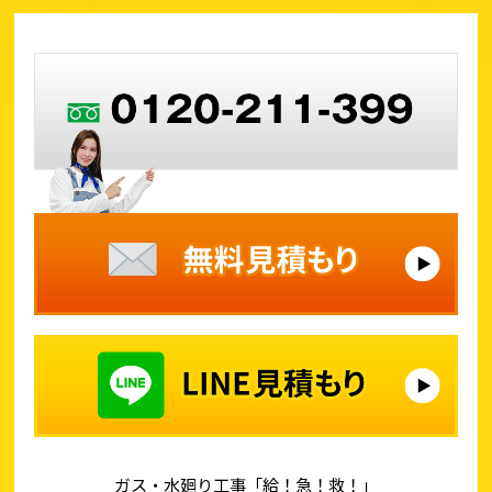
ガス・水廻り工事「給！急！救！」