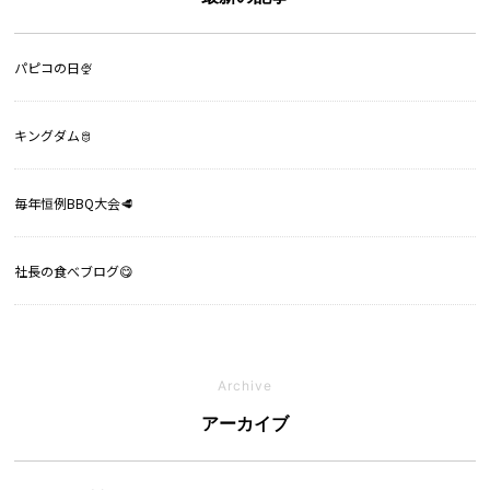
パピコの日🍨
キングダム🫅
毎年恒例BBQ大会🥩
社長の食べブログ😋
Archive
アーカイブ