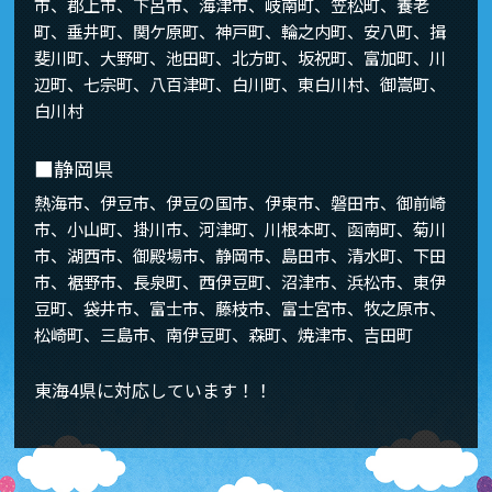
市、郡上市、下呂市、海津市、岐南町、笠松町、養老
町、垂井町、関ケ原町、神戸町、輪之内町、安八町、揖
斐川町、大野町、池田町、北方町、坂祝町、富加町、川
辺町、七宗町、八百津町、白川町、東白川村、御嵩町、
白川村
■静岡県
熱海市、伊豆市、伊豆の国市、伊東市、磐田市、御前崎
市、小山町、掛川市、河津町、川根本町、函南町、菊川
市、湖西市、御殿場市、静岡市、島田市、清水町、下田
市、裾野市、長泉町、西伊豆町、沼津市、浜松市、東伊
豆町、袋井市、富士市、藤枝市、富士宮市、牧之原市、
松崎町、三島市、南伊豆町、森町、焼津市、吉田町
東海4県に対応しています！！