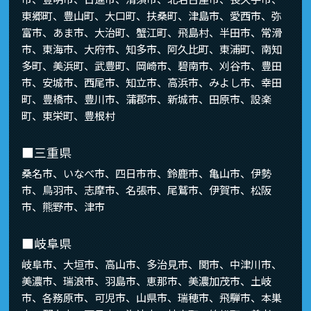
東郷町、豊山町、大口町、扶桑町、津島市、愛西市、弥
富市、あま市、大治町、蟹江町、飛島村、半田市、常滑
市、東海市、大府市、知多市、阿久比町、東浦町、南知
多町、美浜町、武豊町、岡崎市、碧南市、刈谷市、豊田
市、安城市、西尾市、知立市、高浜市、みよし市、幸田
町、豊橋市、豊川市、蒲郡市、新城市、田原市、設楽
町、東栄町、豊根村
■三重県
桑名市、いなべ市、四日市市、鈴鹿市、亀山市、伊勢
市、鳥羽市、志摩市、名張市、尾鷲市、伊賀市、松阪
市、熊野市、津市
■岐阜県
岐阜市、大垣市、高山市、多治見市、関市、中津川市、
美濃市、瑞浪市、羽島市、恵那市、美濃加茂市、土岐
市、各務原市、可児市、山県市、瑞穂市、飛騨市、本巣