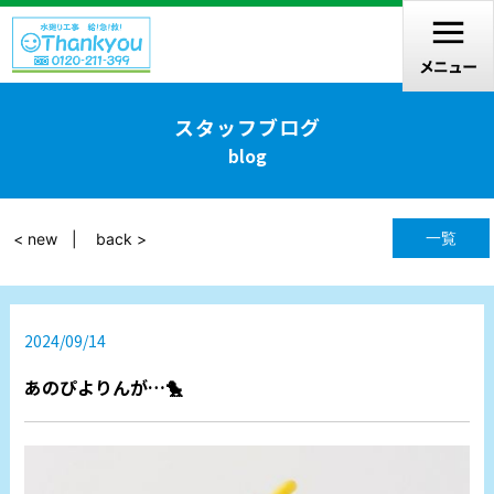
スタッフブログ
blog
一覧
< new
back >
2024/09/14
あのぴよりんが…🐤