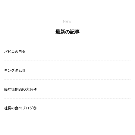
New
最新の記事
パピコの日🍨
キングダム🫅
毎年恒例BBQ大会🥩
社長の食べブログ😋