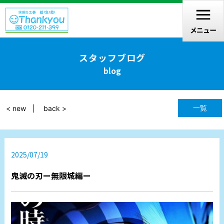
スタッフブログ
blog
一覧
< new
back >
2025/07/19
鬼滅の刃ー無限城編ー