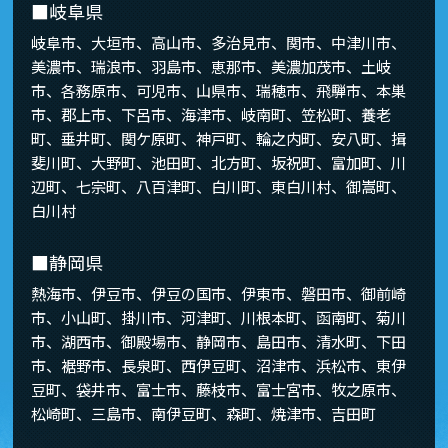
■岐阜県
岐阜市、大垣市、高山市、多治見市、関市、中津川市、
美濃市、瑞浪市、羽島市、恵那市、美濃加茂市、土岐
市、各務原市、可児市、山県市、瑞穂市、飛騨市、本巣
市、郡上市、下呂市、海津市、岐南町、笠松町、養老
町、垂井町、関ケ原町、神戸町、輪之内町、安八町、揖
斐川町、大野町、池田町、北方町、坂祝町、富加町、川
辺町、七宗町、八百津町、白川町、東白川村、御嵩町、
白川村
■静岡県
熱海市、伊豆市、伊豆の国市、伊東市、磐田市、御前崎
市、小山町、掛川市、河津町、川根本町、函南町、菊川
市、湖西市、御殿場市、静岡市、島田市、清水町、下田
市、裾野市、長泉町、西伊豆町、沼津市、浜松市、東伊
豆町、袋井市、富士市、藤枝市、富士宮市、牧之原市、
松崎町、三島市、南伊豆町、森町、焼津市、吉田町